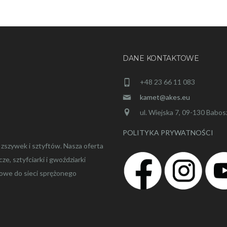
DANE KONTAKTOWE
+48 23 66 11 083
kamet@akes.eu
ul. Wiejska 7, 09-130 Babo
POLITYKA PRYWATNOŚCI
szywek i sztyftów. Nasza oferta
, sztyfciarki i gwoździarki
owe do sieci sprężonego