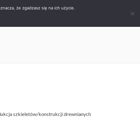
znacza, że zgadzasz się na ich użycie.
IRMIE
OFERTA
SERWIS
KONTAKT
dukcja szkieletów/konstrukcji drewnianych