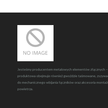
Jesteśmy producentem metalowych elementów złącznych – z
produktowa obejmuje również gwoździe taśmowane, zszywacze
do mechanicznego wbijania łączników oraz akcesoria montaż
powietrza.