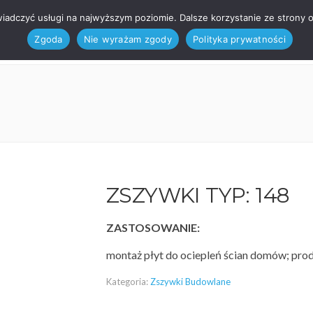
wiadczyć usługi na najwyższym poziomie. Dalsze korzystanie ze strony o
STRONA GŁÓWNA
O F
Zgoda
Nie wyrażam zgody
Polityka prywatności
ZSZYWKI TYP: 148
ZASTOSOWANIE:
montaż płyt do ociepleń ścian domów; pro
Kategoria:
Zszywki Budowlane