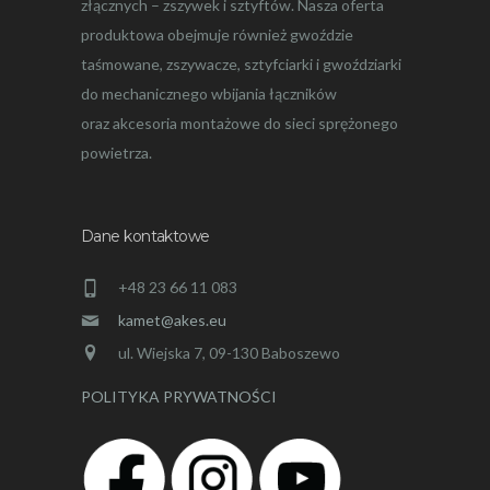
złącznych – zszywek i sztyftów. Nasza oferta
produktowa obejmuje również gwoździe
taśmowane, zszywacze, sztyfciarki i gwoździarki
do mechanicznego wbijania łączników
oraz akcesoria montażowe do sieci sprężonego
powietrza.
Dane kontaktowe
+48 23 66 11 083
kamet@akes.eu
ul. Wiejska 7, 09-130 Baboszewo
POLITYKA PRYWATNOŚCI